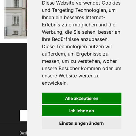
Diese Website verwendet Cookies
und Targeting Technologien, um
Ihnen ein besseres Internet-
Erlebnis zu ermöglichen und die
Werbung, die Sie sehen, besser an
Ihre Bedürfnisse anzupassen.
Diese Technologien nutzen wir
außerdem, um Ergebnisse zu
Agentur ohne
messen, um zu verstehen, woher
Grenzen
unsere Besucher kommen oder um
seit 1993
unsere Website weiter zu
entwickeln.
Impressum
Datenschutzerklärung
Alle akzeptieren
Ich lehne ab
Suchen
Einstellungen ändern
Design + SEO
Carlheinz Schichl